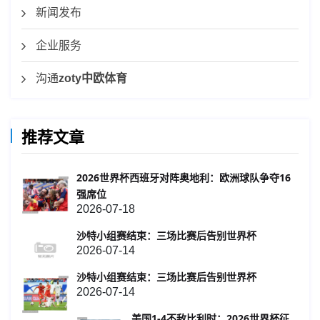
新闻发布
企业服务
沟通
zoty中欧体育
推荐文章
2026世界杯西班牙对阵奥地利：欧洲球队争夺16
强席位
2026-07-18
沙特小组赛结束：三场比赛后告别世界杯
2026-07-14
沙特小组赛结束：三场比赛后告别世界杯
2026-07-14
美国1-4不敌比利时：2026世界杯征