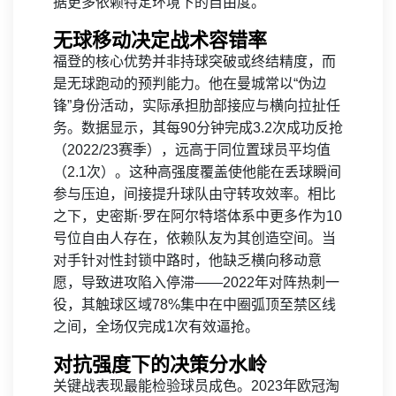
据更多依赖特定环境下的自由度。
无球移动决定战术容错率
福登的核心优势并非持球突破或终结精度，而
是无球跑动的预判能力。他在曼城常以“伪边
锋”身份活动，实际承担肋部接应与横向拉扯任
务。数据显示，其每90分钟完成3.2次成功反抢
（2022/23赛季），远高于同位置球员平均值
（2.1次）。这种高强度覆盖使他能在丢球瞬间
参与压迫，间接提升球队由守转攻效率。相比
之下，史密斯·罗在阿尔特塔体系中更多作为10
号位自由人存在，依赖队友为其创造空间。当
对手针对性封锁中路时，他缺乏横向移动意
愿，导致进攻陷入停滞——2022年对阵热刺一
役，其触球区域78%集中在中圈弧顶至禁区线
之间，全场仅完成1次有效逼抢。
对抗强度下的决策分水岭
关键战表现最能检验球员成色。2023年欧冠淘