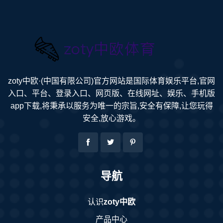
zoty中欧·(中国有限公司)官方网站是国际体育娱乐平台,官网
入口、平台、登录入口、网页版、在线网址、娱乐、手机版
app下载,将秉承以服务为唯一的宗旨,安全有保障,让您玩得
安全,放心游戏。
导航
认识
zoty中欧
产品中心