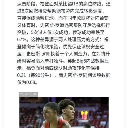
汰赛阶段，福登面对莱比锡RB的高位防线，通
过8次回撤接应帮助德布劳内完成转移调度，
直接促成两粒进球。而在同年欧联杯对阵葡萄
牙体育时，史密斯·罗遭遇密集防守后选择强行
突破，5次过人仅1次成功，传球成功率跌至
67%。这种差异源于两人处理压力的方式：福
登倾向于简化决策链，优先保证球权安全过
渡；史密斯·罗则执着于个人创造力，在对抗升
级时容易陷入单打独斗。英超Big6内战数据显
示，福登面对前四球队时助攻转化率保持
0.21（每90分钟），而史密斯·罗同期该项数据
仅为0.08。