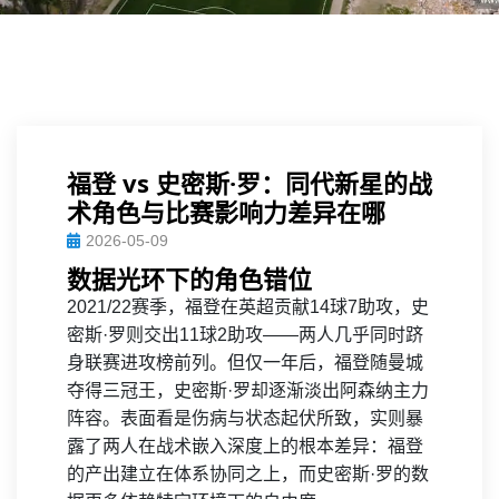
福登 vs 史密斯·罗：同代新星的战
术角色与比赛影响力差异在哪
2026-05-09
数据光环下的角色错位
2021/22赛季，福登在英超贡献14球7助攻，史
密斯·罗则交出11球2助攻——两人几乎同时跻
身联赛进攻榜前列。但仅一年后，福登随曼城
夺得三冠王，史密斯·罗却逐渐淡出阿森纳主力
阵容。表面看是伤病与状态起伏所致，实则暴
露了两人在战术嵌入深度上的根本差异：福登
的产出建立在体系协同之上，而史密斯·罗的数