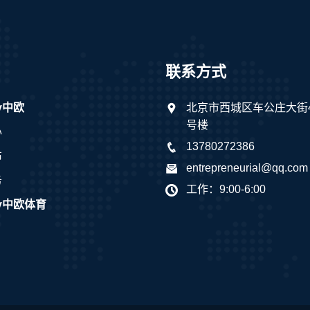
联系方式
ty中欧
北京市西城区车公庄大街4
号楼
心
13780272386
布
entrepreneurial@qq.com
务
工作：9:00-6:00
ty中欧体育