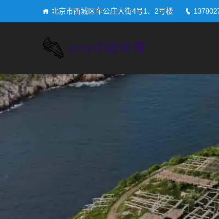
北京市西城区车公庄大街4号1、2号楼
137802