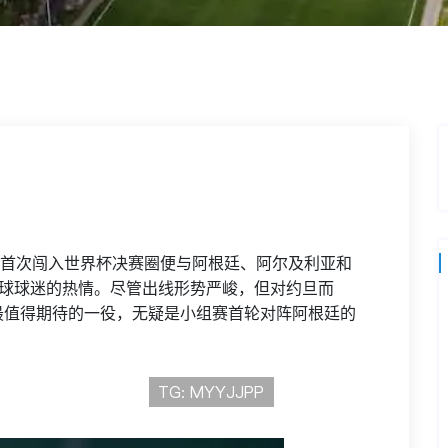
旦队首次闯入世界杯决赛圈便与阿根廷、阿尔及利亚和
全球球迷的热情。尽管出线形势严峻，但对约旦而
最值得期待的一役，无疑是小组赛首轮对阵阿根廷的