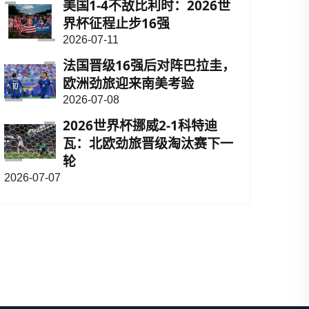
美国1-4不敌比利时：2026世
界杯征程止步16强
2026-07-11
法国晋级16强后对阵巴拉圭，
欧洲劲旅迎来南美考验
2026-07-08
2026世界杯挪威2-1科特迪
瓦：北欧劲旅晋级淘汰赛下一
轮
2026-07-07