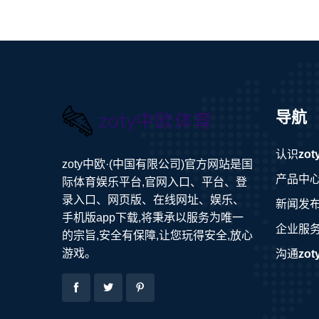
导航
认识
zo
zoty中欧·(中国有限公司)官方网站是国
产品中
际体育娱乐平台,官网入口、平台、登
录入口、网页版、在线网址、娱乐、
新闻发
手机版app下载,将秉承以服务为唯一
企业服
的宗旨,安全有保障,让您玩得安全,放心
游戏。
沟通
zo