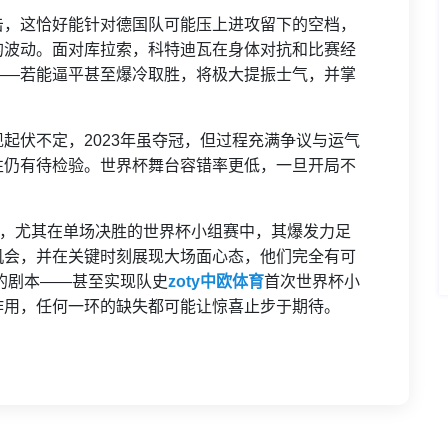
击，这恰好能针对德国队可能压上进攻留下的空档，
的波动。面对库拉索，科特迪瓦在身体对抗和比赛经
——若能逼平甚至爆冷取胜，将极大提振士气，并掌
起伏不定，2023年虽夺冠，但过程充满争议与运气
性仍有待检验。世界杯舞台容错率更低，一旦开局不
力，尤其在单场决胜的世界杯小组赛中，其爆发力足
机会，并在关键时刻展现大场面心态，他们完全有可
喜的剧本——甚至实现队史
zoty中欧体育
首次世界杯小
作用，任何一环的缺失都可能让惊喜止步于期待。