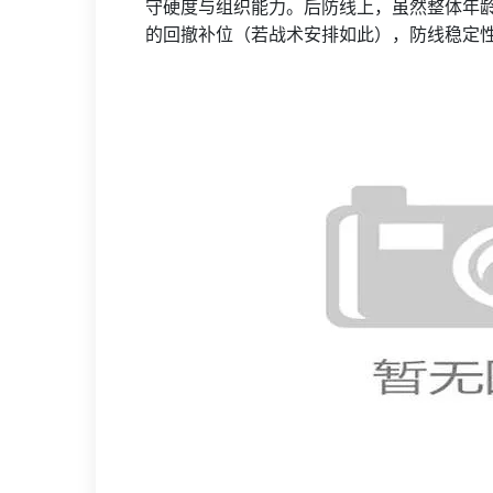
守硬度与组织能力。后防线上，虽然整体年
的回撤补位（若战术安排如此），防线稳定