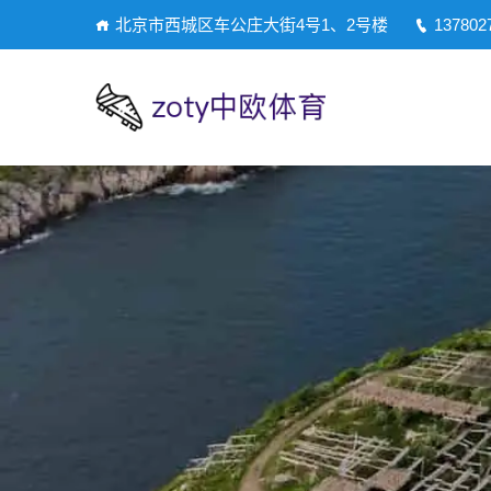
北京市西城区车公庄大街4号1、2号楼
137802