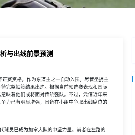
分析与出线前景预测
界杯正赛资格，作为东道主之一自动入围。尽管坐拥主
等待完整抽签结果出炉。根据当前预选赛表现和国际
这意味着他们或将面对传统强队。不过，凭借近年来
竞争力已有明显增强，具备在小组中争取出线席位的
生代球员已成为加拿大队的中坚力量。前者在左路的