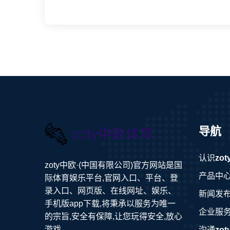
导航
认识
zo
zoty中欧·(中国有限公司)官方网站是国
产品中
际体育娱乐平台,官网入口、平台、登
录入口、网页版、在线网址、娱乐、
新闻发
手机版app下载,将秉承以服务为唯一
企业服
的宗旨,安全有保障,让您玩得安全,放心
游戏。
沟通
zo