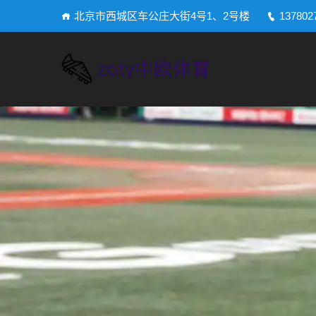
北京市西城区车公庄大街4号1、2号楼
137802