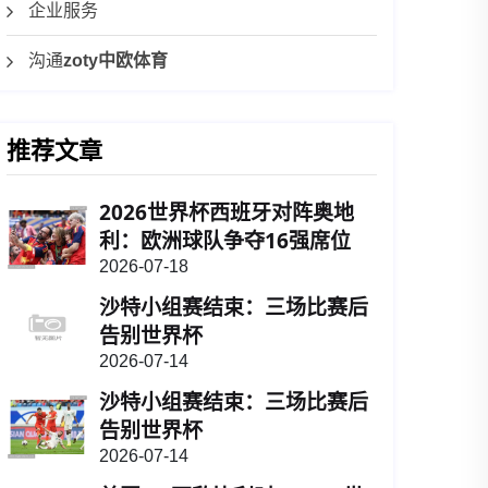
企业服务
沟通
zoty中欧体育
推荐文章
2026世界杯西班牙对阵奥地
利：欧洲球队争夺16强席位
2026-07-18
沙特小组赛结束：三场比赛后
告别世界杯
2026-07-14
沙特小组赛结束：三场比赛后
告别世界杯
2026-07-14