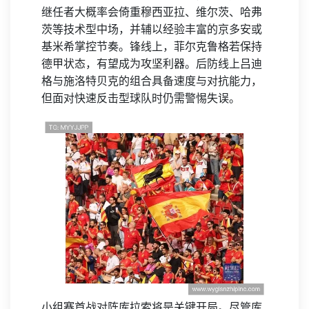
继任者大概率会倚重穆西亚拉、维尔茨、哈弗
茨等技术型中场，并辅以经验丰富的京多安或
基米希掌控节奏。锋线上，菲尔克鲁格若保持
德甲状态，有望成为攻坚利器。后防线上吕迪
格与施洛特贝克的组合具备速度与对抗能力，
但面对快速反击型球队时仍需警惕失误。
小组赛首战对阵库拉索将是关键开局。尽管库