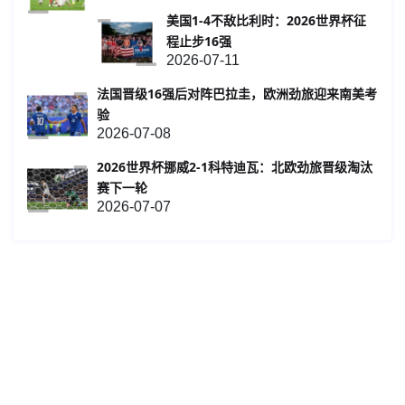
美国1-4不敌比利时：2026世界杯征
程止步16强
2026-07-11
法国晋级16强后对阵巴拉圭，欧洲劲旅迎来南美考
验
2026-07-08
2026世界杯挪威2-1科特迪瓦：北欧劲旅晋级淘汰
赛下一轮
2026-07-07