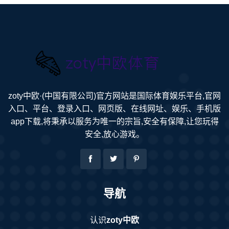
zoty中欧·(中国有限公司)官方网站是国际体育娱乐平台,官网
入口、平台、登录入口、网页版、在线网址、娱乐、手机版
app下载,将秉承以服务为唯一的宗旨,安全有保障,让您玩得
安全,放心游戏。
导航
认识
zoty中欧