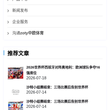
新闻发布
企业服务
沟通
zoty中欧体育
推荐文章
2026世界杯西班牙对阵奥地利：欧洲球队争夺16
强席位
2026-07-18
沙特小组赛结束：三场比赛后告别世界杯
2026-07-14
沙特小组赛结束：三场比赛后告别世界杯
2026-07-14