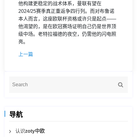
他构建更稳定的战术体系，曼联有望在
2024/25赛季真正重返争四行列。而对布鲁诺
本人而言，这座欧联杯资格或许只是起点——
他渴望的，是在欧冠赛场证明自己仍是世界顶
级中场。老特拉福德的夜空，仍需他的闪电照
亮。
上一篇
导航
认识
zoty中欧