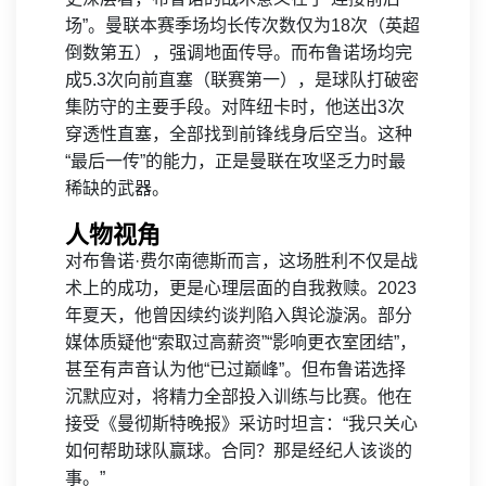
场”。曼联本赛季场均长传次数仅为18次（英超
倒数第五），强调地面传导。而布鲁诺场均完
成5.3次向前直塞（联赛第一），是球队打破密
集防守的主要手段。对阵纽卡时，他送出3次
穿透性直塞，全部找到前锋线身后空当。这种
“最后一传”的能力，正是曼联在攻坚乏力时最
稀缺的武器。
人物视角
对布鲁诺·费尔南德斯而言，这场胜利不仅是战
术上的成功，更是心理层面的自我救赎。2023
年夏天，他曾因续约谈判陷入舆论漩涡。部分
媒体质疑他“索取过高薪资”“影响更衣室团结”，
甚至有声音认为他“已过巅峰”。但布鲁诺选择
沉默应对，将精力全部投入训练与比赛。他在
接受《曼彻斯特晚报》采访时坦言：“我只关心
如何帮助球队赢球。合同？那是经纪人该谈的
事。”