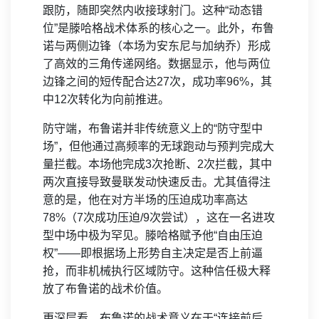
跟防，随即突然内收接球射门。这种“动态错
位”是滕哈格战术体系的核心之一。此外，布鲁
诺与两侧边锋（本场为安东尼与加纳乔）形成
了高效的三角传递网络。数据显示，他与两位
边锋之间的短传配合达27次，成功率96%，其
中12次转化为向前推进。
防守端，布鲁诺并非传统意义上的“防守型中
场”，但他通过高频率的无球跑动与预判完成大
量拦截。本场他完成3次抢断、2次拦截，其中
两次直接导致曼联发动快速反击。尤其值得注
意的是，他在对方半场的压迫成功率高达
78%（7次成功压迫/9次尝试），这在一名进攻
型中场中极为罕见。滕哈格赋予他“自由压迫
权”——即根据场上形势自主决定是否上前逼
抢，而非机械执行区域防守。这种信任极大释
放了布鲁诺的战术价值。
更深层看，布鲁诺的战术意义在于“连接前后