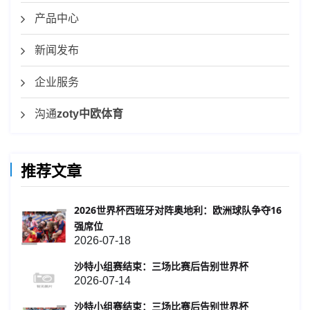
产品中心
新闻发布
企业服务
沟通
zoty中欧体育
推荐文章
2026世界杯西班牙对阵奥地利：欧洲球队争夺16
强席位
2026-07-18
沙特小组赛结束：三场比赛后告别世界杯
2026-07-14
沙特小组赛结束：三场比赛后告别世界杯