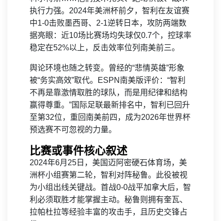
执行力强。2024年美洲杯前夕，智利在友谊赛
中1-0击败墨西哥、2-1逆转日本，攻防两端数
据亮眼：近10场比赛场均失球仅0.7个，控球率
稳定在52%以上，反击效率位列南美前三。
舆论环境也随之转变。曾经的“悲情英雄”形象
被“务实高效”取代。ESPN南美版评价：“智利
不再是靠激情取胜的球队，而是用纪律和结构
赢得尊重。”国际足联最新排名中，智利已回升
至第32位，重回南美前四，成为2026年世界杯
预选赛不可忽视的力量。
比赛或事件核心叙述
2024年6月25日，美国迈阿密硬石体育场，美
洲杯小组赛第二轮，智利对阵秘鲁。此役被视
为小组出线关键战。首战0-0战平加拿大后，智
利必须取胜才能掌握主动。秘鲁则拥有奎瓦、
拉帕杜拉等经验丰富的攻击手，且历史交锋占