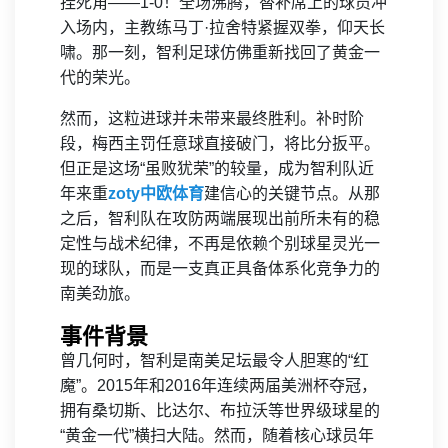
挂死角——1-0！全场沸腾，替补席上的球员冲
入场内，主教练马丁·拉舍特紧握双拳，仰天长
啸。那一刻，智利足球仿佛重新找回了黄金一
代的荣光。
然而，这粒进球并未带来最终胜利。补时阶
段，梅西主罚任意球直接破门，将比分扳平。
但正是这场“虽败犹荣”的较量，成为智利队近
年来重
zoty中欧体育
建信心的关键节点。从那
之后，智利队在攻防两端展现出前所未有的稳
定性与战术纪律，不再是依赖个别球星灵光一
现的球队，而是一支真正具备体系化竞争力的
南美劲旅。
事件背景
曾几何时，智利是南美足坛最令人胆寒的“红
魔”。2015年和2016年连续两届美洲杯夺冠，
拥有桑切斯、比达尔、布拉沃等世界级球星的
“黄金一代”横扫大陆。然而，随着核心球员年