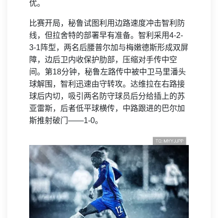
优。
比赛开局，秘鲁试图利用边路速度冲击智利防
线，但拉舍特的部署早有准备。智利采用4-2-
3-1阵型，两名后腰普尔加与梅嫩德斯形成双屏
障，边后卫内收保护肋部，压缩对手传中空
间。第18分钟，秘鲁左路传中被中卫马里潘头
球解围，智利迅速由守转攻。达维拉在右路接
球后内切，吸引两名防守球员后分给插上的苏
亚雷斯，后者低平球横传，中路跟进的巴尔加
斯推射破门——1-0。